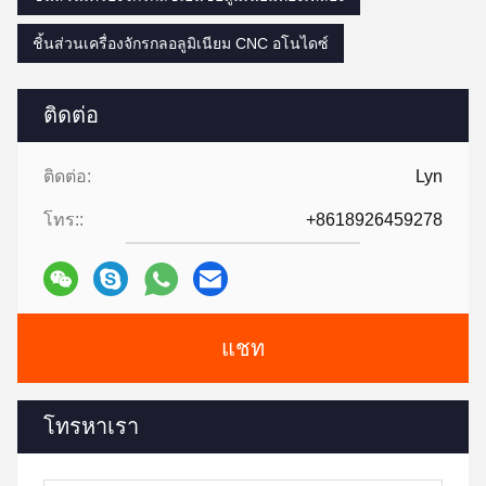
ชิ้นส่วนเครื่องจักรกลอลูมิเนียม CNC อโนไดซ์
ติดต่อ
ติดต่อ:
Lyn
โทร::
+8618926459278
แชท
โทรหาเรา