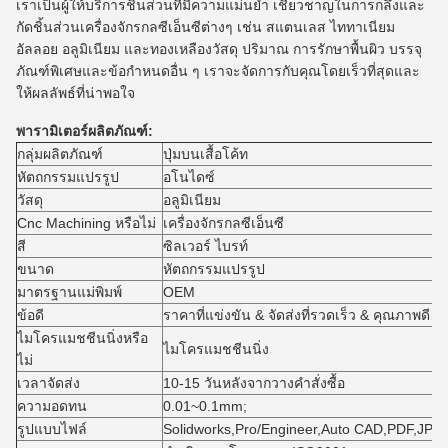
เราเป็นผู้ให้บริการชิ้นส่วนที่มีความแม่นยำ เชี่ยวชาญในการกลึงและ
กัดชิ้นส่วนเครื่องจักรกลซีเอ็นซีต่างๆ เช่น สแตนเลส ไททาเนียม
อัลลอย อลูมิเนียม และทองเหลืองวัสดุ ปริมาณ การรักษาพื้นผิว บรรจุ
ภัณฑ์พิเศษและข้อกำหนดอื่น ๆ เราจะจัดการกับคุณโดยเร็วที่สุดและ
ให้ผลลัพธ์ที่น่าพอใจ
พารามิเตอร์ผลิตภัณฑ์:
กลุ่มผลิตภัณฑ์
ปุ่มบนเสื้อโค้ท
หัตถกรรมแปรรูป
อโนไดซ์
วัสดุ
อลูมิเนียม
Cnc Machining หรือไม่
เครื่องจักรกลซีเอ็นซี
สี
ซิลเวอร์ ไบรท์
ขนาด
หัตถกรรมแปรรูป
มาตรฐานแม่พิมพ์
OEM
ข้อดี
ราคาที่แข่งขัน & จัดส่งที่รวดเร็ว & คุณภาพดี
ไมโครแมชชีนนิ่งหรือ
ไมโครแมชชีนนิ่ง
ไม่
เวลาจัดส่ง
10-15 วันหลังจากวางคำสั่งซื้อ
ความอดทน
0.01~0.1mm;
รูปแบบไฟล์
Solidworks,Pro/Engineer,Auto CAD,PDF,JPG