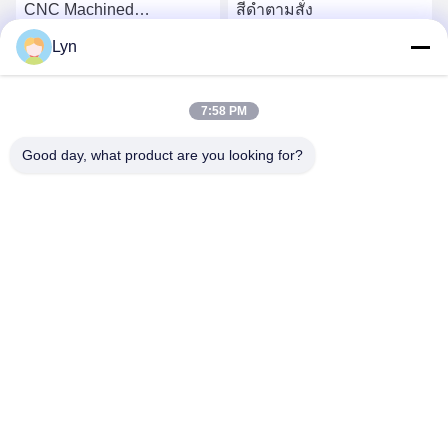
CNC Machined
สีดําตามสั่ง
Aluminium Parts บริการ
Lyn
พิมพ์ 3D อย่างรวดเร็ว
รับราคาที่ดีที่สุด
รับราคาที่ดีที่สุด
7:58 PM
Good day, what product are you looking for?
Shenzhen Perfect Precision Product Co., Ltd.
lyn@7-swords.com
86-189-26459278
อาคาร 49, สวนอุตสาหกรรม Fumin, หมู่บ้าน Pinghu, เมือง
Pinghu, เขตหลงกัง, เมืองเซินเจิ้น, มณฑลกวางตุ้ง, จีน