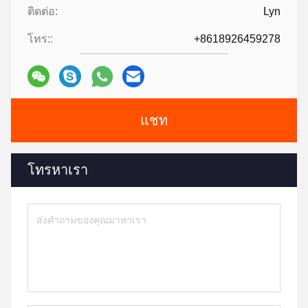
ติดต่อ:
Lyn
โทร::
+8618926459278
แชท
โทรหาเรา