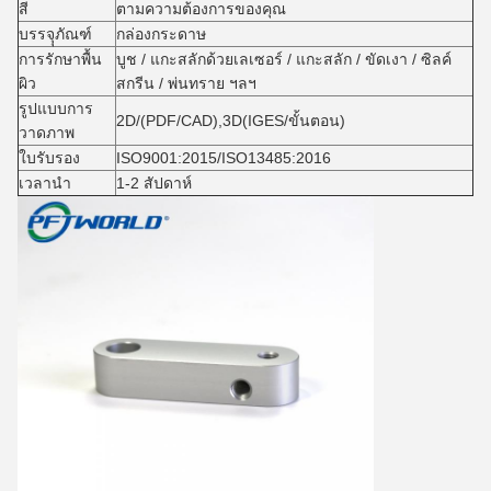
สี
ตามความต้องการของคุณ
บรรจุุภัณฑ์
กล่องกระดาษ
การรักษาพื้น
บูช / แกะสลักด้วยเลเซอร์ / แกะสลัก / ขัดเงา / ซิลค์
ผิว
สกรีน / พ่นทราย ฯลฯ
รูปแบบการ
2D/(PDF/CAD),3D(IGES/ขั้นตอน)
วาดภาพ
ใบรับรอง
ISO9001:2015/ISO13485:2016
เวลานำ
1-2 สัปดาห์