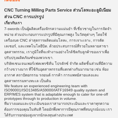
กลซีเอ็นซี
CNC Turning Milling Parts Service ส่วนโลหะอะลูมิเนียม
ส่วน CNC การแปรรูป
เกี่ยวกับเรา
7-swords เป็นผู้ผลิตเครื่องจักรความแม่นยํา ที่เชี่ยวชาญในการจัดจํา
หน่าย ส่วนประกอบการแปรรูปที่มีคุณภาพสูง ในวัสดุต่างๆ โดยใช้
เครื่องบด CNC ล่าสุดการผลิตแผ่นโลหะ, การเจาะเจาะ, การตัด
เลเซอร์, และเทคโนโลยีบิด. ด้วยประสบการณ์ที่รวยในหลายสาขา
อุตสาหกรรม, เราภูมิใจที่จะทํางานอย่างใกล้ชิดกับลูกค้าของเราเพื่อ
ปรับปรุงผลิตภัณฑ์ของพวกเขา.
บริษัทเชนเจนเพอร์เฟคเพรซิสั่น โปรดักซ์ จํากัด ผลิตชิ้นส่วนที่มีความ
กว้างขวางมาก ที่ใช้กับอุตสาหกรรมที่แตกต่างกันมากมาย เช่น ท้อง
อากาศ สถาปัตยกรรม รถยนต์ การค้า การแพทย์สายแสงและ
อุตสาหกรรมทางทะเล เป็นต้น
We feature an experienced engineering team with
ISO90001/ISO13485/AS9000/IATF16949 quality system and
ERP/MES system that is adaptable enough to cater for one-off
prototypes through to production in volume.
ทีมวางแผนและประเมินของเราสามารถประเมินและราคาทุกความ
ต้องการของคุณในทันที โดยมักพึ่งพาการมีคุณภาพที่สมบูรณ์แบบ เรา
ได้รับการยกย่องสูงจากนักลงทุนต่างประเทศ