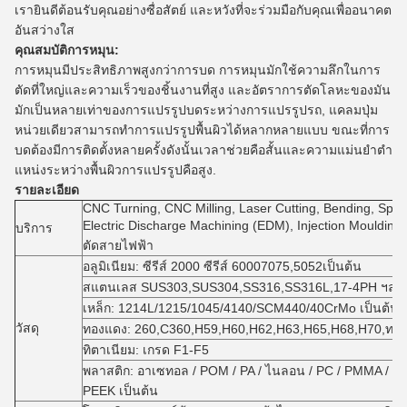
เรายินดีต้อนรับคุณอย่างซื่อสัตย์ และหวังที่จะร่วมมือกับคุณเพื่ออนาคต
อันสว่างใส
คุณสมบัติการหมุน:
การหมุนมีประสิทธิภาพสูงกว่าการบด การหมุนมักใช้ความลึกในการ
ตัดที่ใหญ่และความเร็วของชิ้นงานที่สูง และอัตราการตัดโลหะของมัน
มักเป็นหลายเท่าของการแปรรูปบดระหว่างการแปรรูปรถ, แคลมปุ่ม
หน่วยเดียวสามารถทําการแปรรูปพื้นผิวได้หลากหลายแบบ ขณะที่การ
บดต้องมีการติดตั้งหลายครั้งดังนั้นเวลาช่วยคือสั้นและความแม่นยําตํา
แหน่งระหว่างพื้นผิวการแปรรูปคือสูง.
รายละเอียด
CNC Turning, CNC Milling, Laser Cutting, Bending, Spinn
Electric Discharge Machining (EDM), Injection Moulding
บริการ
ตัดสายไฟฟ้า
อลูมิเนียม: ซีรีส์ 2000 ซีรีส์ 60007075,5052เป็นต้น
สแตนเลส SUS303,SUS304,SS316,SS316L,17-4PH ฯลฯ
เหล็ก: 1214L/1215/1045/4140/SCM440/40CrMo เป็นต้น
วัสดุ
ทองแดง: 260,C360,H59,H60,H62,H63,H65,H68,H70,ทอ
ทิตาเนียม: เกรด F1-F5
พลาสติก: อาเซทอล / POM / PA / ไนลอน / PC / PMMA / PVC 
PEEK เป็นต้น