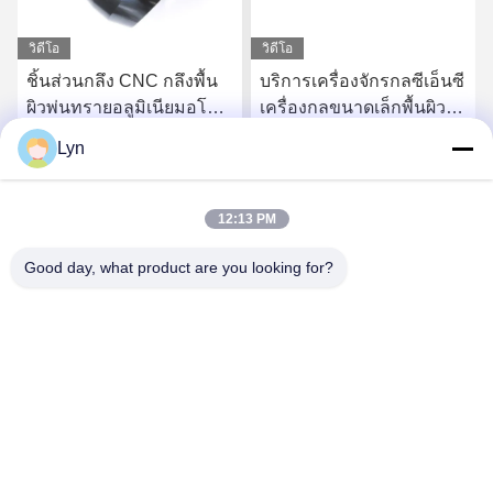
วิดีโอ
วิดีโอ
ชิ้นส่วนกลึง CNC กลึงพื้น
บริการเครื่องจักรกลซีเอ็นซี
ผิวพ่นทรายอลูมิเนียมอโน
เครื่องกลขนาดเล็กพื้นผิว
ไดซ์สำหรับการตัดด้วย
พ่นทรายขัดเงา
Lyn
เลเซอร์
รับราคาที่ดีที่สุด
รับราคาที่ดีที่สุด
12:13 PM
Good day, what product are you looking for?
Shenzhen Perfect Precision Product Co., Ltd.
lyn@7-swords.com
86-189-26459278
อาคาร 49, สวนอุตสาหกรรม Fumin, หมู่บ้าน Pinghu, เมือง