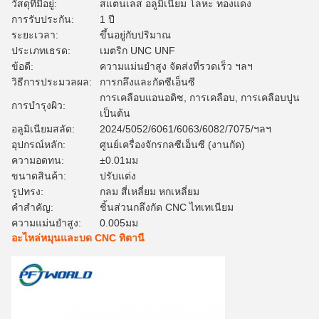
วัสดุที่มีอยู่:
สแตนเลส อลูมิเนียม โลหะ ทองแดง
การรับประกัน:
1 ปี
ระยะเวลา:
ขึ้นอยู่กับปริมาณ
ประเภทเธรด:
เมตริก UNC UNF
ข้อดี:
ความแม่นยำสูง จัดส่งที่รวดเร็ว ฯลฯ
วิธีการประมวลผล:
การกลึงและกัดซีเอ็นซี
การเคลือบแอนอดิซ, การเคลือบ, การเคลือบปูน
การบํารุงผิว:
เป็นต้น
อลูมิเนียมสลัด:
2024/5052/6061/6063/6082/7075/ฯลฯ
อุปกรณ์หลัก:
ศูนย์เครื่องจักรกลซีเอ็นซี (งานกัด)
ความอดทน:
±0.01มม
ขนาดสินค้า:
ปรับแต่ง
รูปทรง:
กลม สี่เหลี่ยม หกเหลี่ยม
คําสําคัญ:
ชิ้นส่วนกลึงกัด CNC ไทเทเนียม
ความแม่นยำสูง:
0.005มม
อะไหล่หมุนและบด CNC ทิตานี