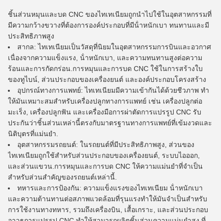
ชิ้นส่วนหมุนและบด CNC ของไทเทเนียมถูกนําไปใช้ในอุตสาหกรรมที่
มีความกว้างขวางที่ต้องการองค์ประกอบที่มีน้ําหนักเบา ทนทานและมี
ประสิทธิภาพสูง
สากล: ไทเทเนียมเป็นวัสดุที่นิยมในอุตสาหกรรมการบินและอวกาศ
เนื่องจากความแข็งแรง, น้ําหนักเบา, และความทนทานสูงต่อความ
ร้อนและการกัดกร่อน.การหมุนและการบด CNC ใช้ในการสร้างใบ
ของทูไบน์, ส่วนประกอบของเครื่องยนต์ และองค์ประกอบโครงสร้าง
อุปกรณ์ทางการแพทย์: ไทเทเนียมมีความเข้ากันได้ด้วยชีวภาพ ทํา
ให้มันเหมาะสมสําหรับเครื่องปลูกทางการแพทย์ เช่น เครื่องปลูกต่อ
มะเร็ง, เครื่องปลูกฟัน และเครื่องมือการผ่าตัดการแปรรูป CNC รับ
ประกันว่าชิ้นส่วนเหล่านี้ตรงกับมาตรฐานทางการแพทย์ที่เข้มงวดและ
นิติบุตรที่แม่นยํา.
อุตสาหกรรมรถยนต์: ในรถยนต์ที่มีประสิทธิภาพสูง, ส่วนของ
ไทเทเนียมถูกใช้สําหรับส่วนประกอบของเครื่องยนต์, ระบบไอออก,
และส่วนแขวน.การหมุนและการบด CNC ให้ความแม่นยําที่จําเป็น
สําหรับส่วนสําคัญของรถยนต์เหล่านี้.
ทหารและการป้องกัน: ความแข็งแรงของไทเทเนียม น้ําหนักเบา
และความต้านทานต่อสภาพแวดล้อมที่รุนแรงทําให้มันจําเป็นสําหรับ
การใช้งานทางทหาร, รวมถึงเครื่องบิน, เสื้อเกราะ, และส่วนประกอบ
อาวุธการแปรรูป CNC ทําให้สามารถผลิตชิ้นส่วนความแม่นยําสูง ที่