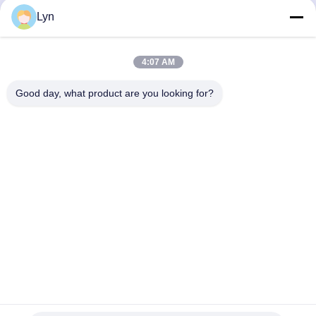
อุตสาหกรรมสั่งทำพิเศษ
Lyn
รับราคาที่ดีที่สุด
รับราคาที่ดีที่สุด
4:07 AM
Good day, what product are you looking for?
Shenzhen Perfect Precision Product Co., Ltd.
lyn@7-swords.com
86-189-26459278
อาคาร 49, สวนอุตสาหกรรม Fumin, หมู่บ้าน Pinghu, เมือง
Pinghu, เขตหลงกัง, เมืองเซินเจิ้น, มณฑลกวางตุ้ง, จีน