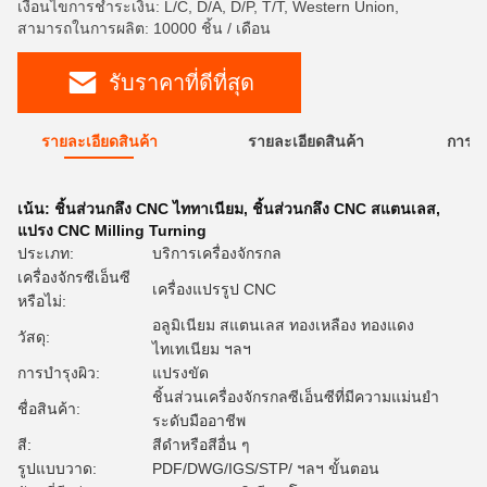
เงื่อนไขการชำระเงิน: L/C, D/A, D/P, T/T, Western Union,
สามารถในการผลิต: 10000 ชิ้น / เดือน
รับราคาที่ดีที่สุด
รายละเอียดสินค้า
รายละเอียดสินค้า
การใ
เน้น:
ชิ้นส่วนกลึง CNC ไททาเนียม
,
ชิ้นส่วนกลึง CNC สแตนเลส
,
แปรง CNC Milling Turning
ประเภท:
บริการเครื่องจักรกล
เครื่องจักรซีเอ็นซี
เครื่องแปรรูป CNC
หรือไม่:
อลูมิเนียม สแตนเลส ทองเหลือง ทองแดง
วัสดุ:
ไทเทเนียม ฯลฯ
การบํารุงผิว:
แปรงขัด
ชิ้นส่วนเครื่องจักรกลซีเอ็นซีที่มีความแม่นยำ
ชื่อสินค้า:
ระดับมืออาชีพ
สี:
สีดำหรือสีอื่น ๆ
รูปแบบวาด:
PDF/DWG/IGS/STP/ ฯลฯ ขั้นตอน