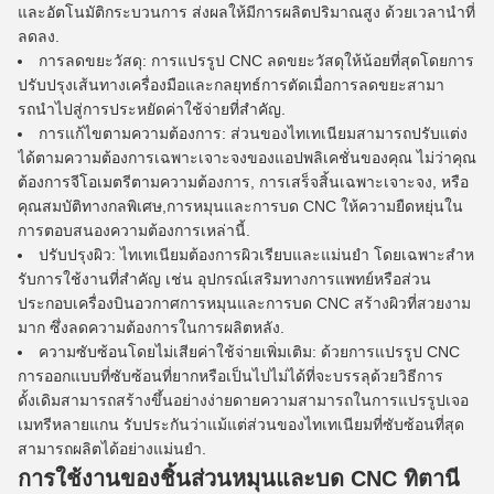
และอัตโนมัติกระบวนการ ส่งผลให้มีการผลิตปริมาณสูง ด้วยเวลานําที่
ลดลง.
การลดขยะวัสดุ: การแปรรูป CNC ลดขยะวัสดุให้น้อยที่สุดโดยการ
ปรับปรุงเส้นทางเครื่องมือและกลยุทธ์การตัดเมื่อการลดขยะสามา
รถนําไปสู่การประหยัดค่าใช้จ่ายที่สําคัญ.
การแก้ไขตามความต้องการ: ส่วนของไทเทเนียมสามารถปรับแต่ง
ได้ตามความต้องการเฉพาะเจาะจงของแอปพลิเคชั่นของคุณ ไม่ว่าคุณ
ต้องการจีโอเมตรีตามความต้องการ, การเสร็จสิ้นเฉพาะเจาะจง, หรือ
คุณสมบัติทางกลพิเศษ,การหมุนและการบด CNC ให้ความยืดหยุ่นใน
การตอบสนองความต้องการเหล่านี้.
ปรับปรุงผิว: ไทเทเนียมต้องการผิวเรียบและแม่นยํา โดยเฉพาะสําห
รับการใช้งานที่สําคัญ เช่น อุปกรณ์เสริมทางการแพทย์หรือส่วน
ประกอบเครื่องบินอวกาศการหมุนและการบด CNC สร้างผิวที่สวยงาม
มาก ซึ่งลดความต้องการในการผลิตหลัง.
ความซับซ้อนโดยไม่เสียค่าใช้จ่ายเพิ่มเติม: ด้วยการแปรรูป CNC
การออกแบบที่ซับซ้อนที่ยากหรือเป็นไปไม่ได้ที่จะบรรลุด้วยวิธีการ
ดั้งเดิมสามารถสร้างขึ้นอย่างง่ายดายความสามารถในการแปรรูปเจอ
เมทรีหลายแกน รับประกันว่าแม้แต่ส่วนของไทเทเนียมที่ซับซ้อนที่สุด
สามารถผลิตได้อย่างแม่นยํา.
การใช้งานของชิ้นส่วนหมุนและบด CNC ทิตานี