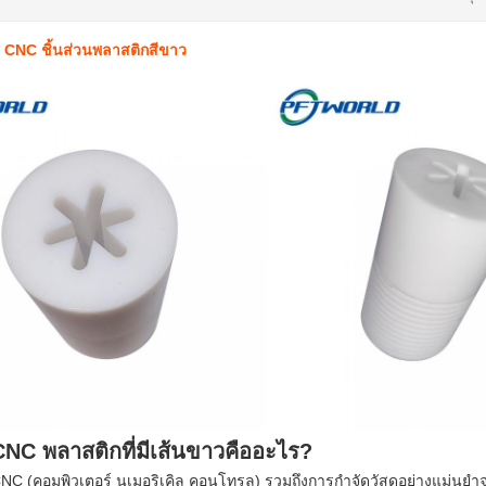
ป CNC ชิ้นส่วนพลาสติกสีขาว
 CNC พลาสติกที่มีเส้นขาวคืออะไร?
C (คอมพิวเตอร์ นูเมอริเคิล คอนโทรล) รวมถึงการกําจัดวัสดุอย่างแม่นยําจา