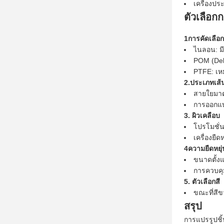
เครื่องปร
ตัวเลือก
1การคัดเลือก
ไนลอน: มี
POM (Delr
PTFE: เหม
2.ประเภทเส้
สายใยมาต
การออกแบ
3. ผิวเคลือบ
โปรโมชั่น
เครื่องยืดห
4ความยืดหยุ่
ขนาดตั้งแ
การควบคุ
5. ตัวเลือกสี
ขณะที่สีข
สรุป
การแปรรูปชิ