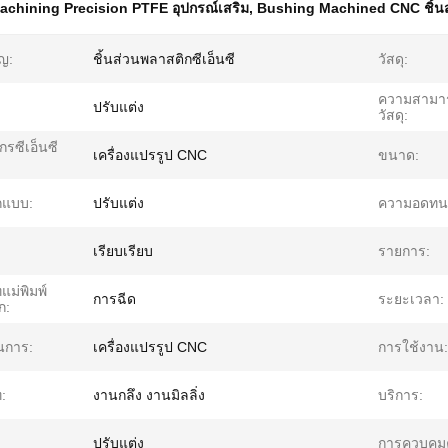
chining Precision PTFE อุปกรณ์เสริม
,
Bushing Machined CNC ชิ้น
ัญ:
ชิ้นส่วนพลาสติกซีเอ็นซี
วัสดุ:
ความสามา
ปรับแต่ง
วัสดุ:
ักรซีเอ็นซี
เครื่องแปรรูป CNC
ขนาด:
กแบบ:
ปรับแต่ง
ความอดทน
เรียบเรียบ
รายการ:
แม่พิมพ์
การฉีด
ระยะเวลา:
ก:
นการ:
เครื่องแปรรูป CNC
การใช้งาน:
:
งานกลึง งานมิลลิ่ง
บริการ:
ปรับแต่ง
การควบคุม