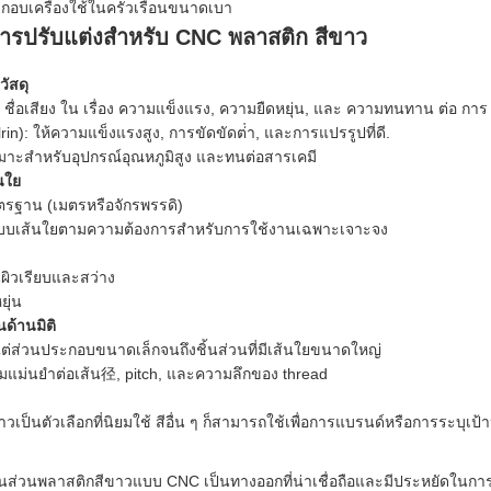
ะกอบเครื่องใช้ในครัวเรือนขนาดเบา
การปรับแต่งสําหรับ CNC พลาสติก สีขาว
วัสดุ
 ชื่อเสียง ใน เรื่อง ความแข็งแรง, ความยืดหยุ่น, และ ความทนทาน ต่อ การ 
in): ให้ความแข็งแรงสูง, การขัดขัดต่ํา, และการแปรรูปที่ดี.
าะสําหรับอุปกรณ์อุณหภูมิสูง และทนต่อสารเคมี
นใย
รฐาน (เมตรหรือจักรพรรดิ)
บเส้นใยตามความต้องการสําหรับการใช้งานเฉพาะเจาะจง
ผิวเรียบและสว่าง
ยุ่น
นด้านมิติ
ต่ส่วนประกอบขนาดเล็กจนถึงชิ้นส่วนที่มีเส้นใยขนาดใหญ่
มแม่นยําต่อเส้น径, pitch, และความลึกของ thread
าวเป็นตัวเลือกที่นิยมใช้ สีอื่น ๆ ก็สามารถใช้เพื่อการแบรนด์หรือการระบุเป้
้นส่วนพลาสติกสีขาวแบบ CNC เป็นทางออกที่น่าเชื่อถือและมีประหยัดในก