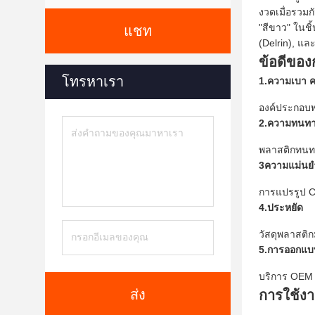
งวดเมื่อรวมก
"สีขาว" ในชิ
แชท
(Delrin), แ
ข้อดีขอ
โทรหาเรา
1.ความเบา 
องค์ประกอบพ
2.ความทนทา
พลาสติกทนท
3ความแม่นยํ
การแปรรูป CN
4.ประหยัด
วัสดุพลาสติ
5.การออกแบบ
บริการ OEM 
ส่ง
การใช้งา