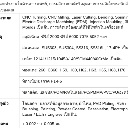
ณจะทํางานในด้านการแพทย์, การผลิตรถยนต์หรืออุตสาหกรรมอิเล็กทรอนิกส์,
นของคุณ
CNC Turning, CNC Milling, Laser Cutting, Bending, Spinnin
มวลผล
Electric Discharge Machining (EDM), Injection Moulding, 3
Moulds เป็นต้น การผลิตเครื่องยนต์ที่ใช้ไฟฟ้าในเครื่องยนต์
ดุ
อลูมิเนียม: ซีรีส์ 2000 ซีรีส์ 6000 7075 5052 ฯลฯ
สแตนเลส: SUS303, SUS304, SS316, SS316L, 17-4PH เป็น
เหล็ก: 1214L/1215/1045/4140/SCM440/40CrMo เป็นต้น
ทองแดง: 260, C360, H59, H60, H62, H63, H65, H68, H70
ทิตาเนียม: เกรด F1-F5
พลาสติก: เอเซทัล/POM/PA/ไนลอน/PC/PMMA/PVC/PU/อะคริ
ุงผิว
โอนอดิซ, บลาสต์ข้อมูลกระดาษ, ผ้าไหม, PVD Plating, ซิงก / น
Brushing, Painting, Powder Coated, Passivation, Electropho
Laser / Etch / Engrave เป็นต้น.
อดทน
± 0.002 ~ ± 0.005 มม.