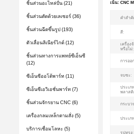
เน้น:
CNC Ma
ชิ้นส่วนอะไหล่ปั่น
(21)
ชิ้นส่วนตัดด้วยเลเซอร์
(36)
คําสําค
ชิ้นส่วนฉีดขึ้นรูป
(193)
สี:
ตัวเลื่อนลิเนียร์ไกด์
(12)
เครื่องจ
หรือไม่:
ชิ้นส่วนทางการแพทย์ซีเอ็นซี
การออ
(12)
จบซะ:
ซีเอ็นซีออโต้พาร์ท
(11)
ประเภท
ซีเอ็นซีเอวิเอชั่นพาร์ท
(7)
พลาสติ
ชิ้นส่วนจักรยาน CNC
(6)
กระบว
เครื่องกลมเหล็กตามสั่ง
(5)
ประเภท
บริการเชื่อมโลหะ
(5)
รูปทรง: