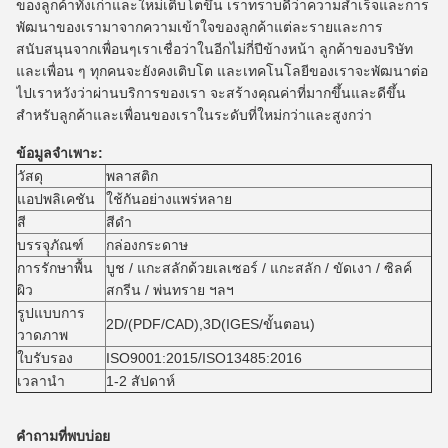
ของลูกค้าทั้งเก่าและใหม่เติบโตขึ้น เราทราบดีว่าความสำเร็จและการ
พัฒนาของเรามาจากความเข้าใจของลูกค้าแต่ละรายและการ
สนับสนุนจากเพื่อนๆเราเชื่อว่าในอีกไม่กี่ปีข้างหน้า ลูกค้าของบริษัท
และเพื่อน ๆ ทุกคนจะยังคงเติบโต และเทคโนโลยีของเราจะพัฒนาต่อ
ไปเราหวังว่าผ่านบริการของเรา จะสร้างคุณค่าที่มากขึ้นและดีขึ้น
สำหรับลูกค้าและเพื่อนของเราในระดับที่ใหม่กว่าและสูงกว่า
ข้อมูลจำเพาะ:
วัสดุ
พลาสติก
แอปพลิเคชัน
ใช้กันอย่างแพร่หลาย
สี
สีดำ
บรรจุุภัณฑ์
กล่องกระดาษ
การรักษาพื้น
บูช / แกะสลักด้วยเลเซอร์ / แกะสลัก / ขัดเงา / ซิลค์
ผิว
สกรีน / พ่นทราย ฯลฯ
รูปแบบการ
2D/(PDF/CAD),3D(IGES/ขั้นตอน)
วาดภาพ
ใบรับรอง
ISO9001:2015/ISO13485:2016
เวลานำ
1-2 สัปดาห์
คำถามที่พบบ่อย