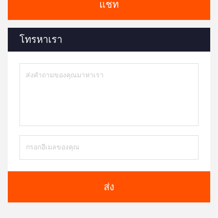
แชท
โทรหาเรา
ส่ง