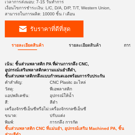
เวลาการส่งมอบ: 7-15 วันทำการ
เงื่อนไขการชำระเงิน: L/C, D/A, D/P, T/T, Western Union,
สามารถในการผลิต: 10000 ชิ้น / เดือน
รับราคาที่ดีที่สุด
รายละเอียดสินค้า
รายละเอียดสินค้า
การใ
เน้น:
ชิ้นส่วนพลาสติก PA ที่ผ่านการกลึง CNC
,
อุปกรณ์เสริมพลาสติกความแม่นยำสีดำ
,
ชิ้นส่วนพลาสติกกลึงแบบกำหนดเองพร้อมการรับประกัน
คำสำคัญ:
CNC Plasitc อะไหล่
วัสดุ:
พีเอพลาสติก
แอปพลิเคชัน:
อุปกรณ์ให้น้ำ
สี:
สีดำ
เครื่องจักรซีเอ็นซีหรือไม่:
เครื่องจักรกลซีเอ็นซี
ขนาด:
ปรับแต่ง
พิมพ์:
การกลึง การกัด
ชิ้นส่วนพลาสติก CNC ที่แม่นยำ, อุปกรณ์เสริม Machined PA, ชิ้น
ส่วนสีดำ