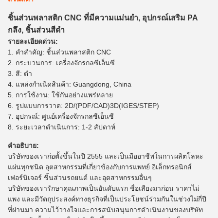
ชิ้นส่วนพลาสติก CNC ที่มีความแม่นยำ, อุปกรณ์เสริม PA
กลึง, ชิ้นส่วนสีดำ
รายละเอียดด่วน:
1. คำสำคัญ: ชิ้นส่วนพลาสติก CNC
2. กระบวนการ: เครื่องจักรกลซีเอ็นซี
3. สี: ดำ
4. แหล่งกำเนิดสินค้า: Guangdong, China
5. การใช้งาน: ใช้กันอย่างแพร่หลาย
6. รูปแบบการวาด: 2D/(PDF/CAD)3D(IGES/STEP)
7. อุปกรณ์: ศูนย์เครื่องจักรกลซีเอ็นซี
8. ระยะเวลาดำเนินการ: 1-2 สัปดาห์
คำอธิบาย:
บริษัทของเราก่อตั้งขึ้นในปี 2555 และเป็นมืออาชีพในการผลิตโลหะ
แผ่นทุกชนิด อุตสาหกรรมที่เกี่ยวข้องกับการแพทย์ อิเล็กทรอนิกส์
เฟอร์นิเจอร์ ชิ้นส่วนรถยนต์ และอุตสาหกรรมอื่นๆ
บริษัทของเรารักษาคุณภาพเป็นอันดับแรก ชื่อเสียงมาก่อน ราคาไม่
แพง และมีวัตถุประสงค์ทางธุรกิจที่เป็นประโยชน์ร่วมกันในช่วงไม่กี่ปี
ที่ผ่านมา ความไว้วางใจและการสนับสนุนการดำเนินงานของบริษัท