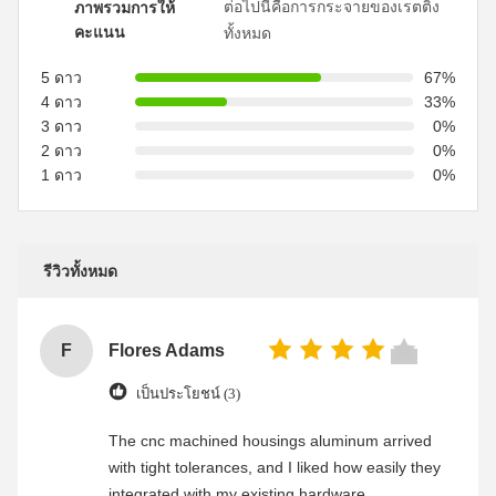
ต่อไปนี้คือการกระจายของเรตติ้ง
ภาพรวมการให้
คะแนน
ทั้งหมด
5 ดาว
67%
4 ดาว
33%
3 ดาว
0%
2 ดาว
0%
1 ดาว
0%
รีวิวทั้งหมด
F
Flores Adams
เป็นประโยชน์ (3)
The cnc machined housings aluminum arrived
with tight tolerances, and I liked how easily they
integrated with my existing hardware.