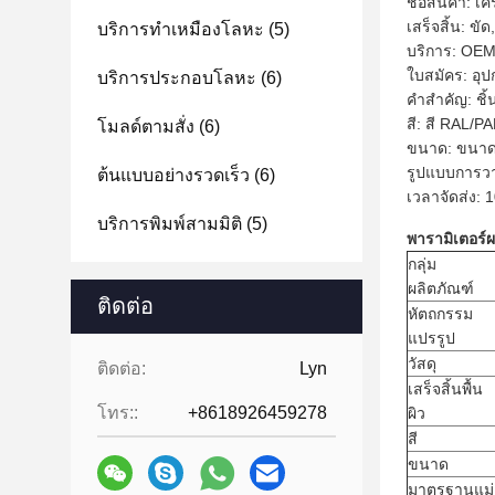
ชื่อสินค้า: เ
เสร็จสิ้น: ขัด,
บริการทําเหมืองโลหะ
(5)
บริการ: OEM
ใบสมัคร: อุ
บริการประกอบโลหะ
(6)
คำสำคัญ: ชิ้น
สี: สี RAL/
โมลด์ตามสั่ง
(6)
ขนาด: ขนาด
รูปแบบการวา
ต้นแบบอย่างรวดเร็ว
(6)
เวลาจัดส่ง: 
บริการพิมพ์สามมิติ
(5)
พารามิเตอร์ผ
กลุ่ม
ผลิตภัณฑ์
ติดต่อ
หัตถกรรม
แปรรูป
วัสดุ
ติดต่อ:
Lyn
เสร็จสิ้นพื้น
โทร::
+8618926459278
ผิว
สี
ขนาด
มาตรฐานแม่