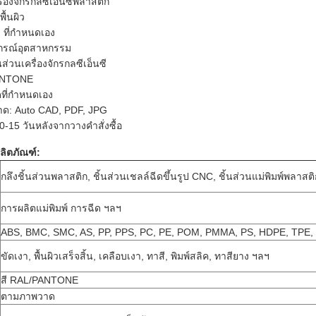
ครื่องจักรกลซีเอ็นซีพลาสติก
พื้นผิว
 ที่กำหนดเอง
ปกรณ์อุตสาหกรรม
ส่วนเครื่องจักรกลซีเอ็นซี
PANTONE
ที่กำหนดเอง
ด: Auto CAD, PDF, JPG
10-15 วันหลังจากวางคำสั่งซื้อ
ลิตภัณฑ์:
กลึงชิ้นส่วนพลาสติก, ชิ้นส่วนเชลล์ฉีดขึ้นรูป CNC, ชิ้นส่วนแม่พิมพ์พลาสติ
การผลิตแม่พิมพ์ การฉีด ฯลฯ
ABS, BMC, SMC, AS, PP, PPS, PC, PE, POM, PMMA, PS, HDPE, TPE, 
ขัดเงา, พื้นผิวเสร็จสิ้น, เคลือบเงา, ทาสี, พิมพ์สลิค, ทาสียาง ฯลฯ
สี RAL/PANTONE
ตามภาพวาด