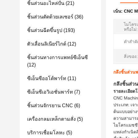
ชิ้นส่วนอะไหล่ปั่น
(21)
เน้น:
CNC Ma
ชิ้นส่วนตัดด้วยเลเซอร์
(36)
ไมโครแ
หรือไม่:
ชิ้นส่วนฉีดขึ้นรูป
(193)
คำสำคั
ตัวเลื่อนลิเนียร์ไกด์
(12)
สิ่งของ:
ชิ้นส่วนทางการแพทย์ซีเอ็นซี
(12)
กลึงชิ้นส่วน
ซีเอ็นซีออโต้พาร์ท
(11)
กลึงชิ้นส่ว
รายละเอียดโ
ซีเอ็นซีเอวิเอชั่นพาร์ท
(7)
CNC Machini
ประเภท: เจาะ
ชิ้นส่วนจักรยาน CNC
(6)
ต้นแบบอย่าง
ความสามารถข
เครื่องกลมเหล็กตามสั่ง
(5)
ไมโครแมชชีน
แหล่งกำเนิด
บริการเชื่อมโลหะ
(5)