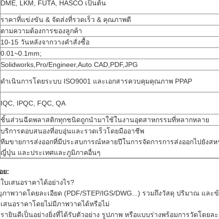
DME, LKM, FUTA, HASCO เป็นต้น
ราคาที่แข่งขัน & จัดส่งที่รวดเร็ว & คุณภาพดี
ตามความต้องการของลูกค้า
10-15 วันหลังจากวางคำสั่งซื้อ
0.01~0.1mm;
Solidworks,Pro/Engineer,Auto CAD,PDF,JPG
ดำเนินการโดยระบบ ISO9001 และเอกสารควบคุมคุณภาพ PPAP
IQC, IPQC, FQC, QA
ชิ้นส่วนฉีดพลาสติกทุกชนิดถูกนำมาใช้ในงานอุตสาหกรรมที่หลากหลาย
บริการตอบสนองที่อบอุ่นและรวดเร็วโดยมืออาชีพ
ทีมขายการส่งออกที่มีประสบการณ์หลายปีในการจัดการการส่งออกไปยังสหรั
ญี่ปุ่น และประเทศและภูมิภาคอื่นๆ
อย:
ใบเสนอราคาได้อย่างไร?
ุภาพวาดโดยละเอียด (PDF/STEP/IGS/DWG...) รวมถึงวัสดุ ปริมาณ และข้อ
เสนอราคาโดยไม่มีภาพวาดได้หรือไม่
รายินดีเป็นอย่างยิ่งที่ได้รับตัวอย่าง รูปภาพ หรือแบบร่างพร้อมการวัดโดยล