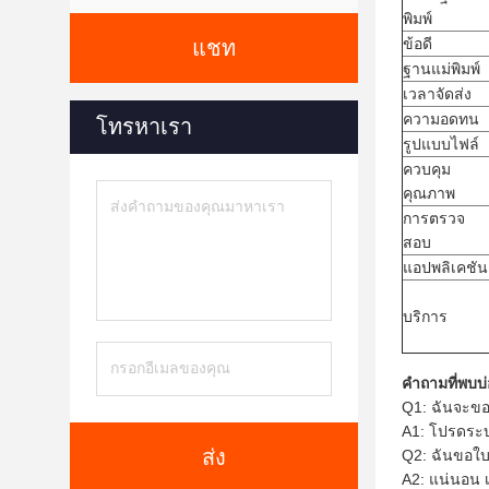
พิมพ์
ข้อดี
แชท
ฐานแม่พิมพ์
เวลาจัดส่ง
ความอดทน
โทรหาเรา
รูปแบบไฟล์
ควบคุม
คุณภาพ
การตรวจ
สอบ
แอปพลิเคชัน
บริการ
คำถามที่พบบ่
Q1: ฉันจะขอ
A1: โปรดระบ
ส่ง
Q2: ฉันขอใบ
A2: แน่นอน เ